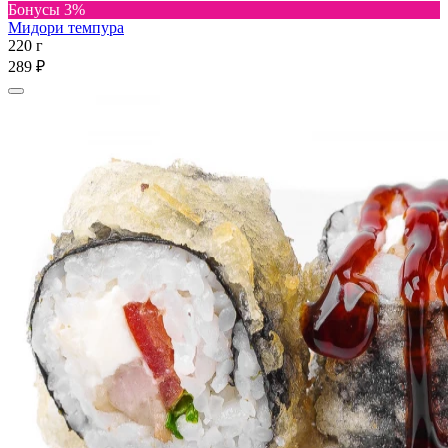
Бонусы 3%
Мидори темпура
220 г
289 ₽