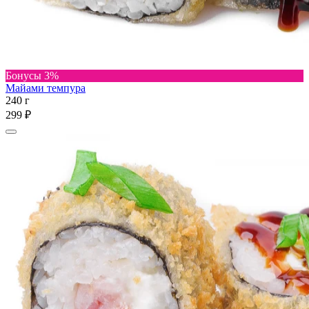
Бонусы 3%
Майами темпура
240 г
299 ₽