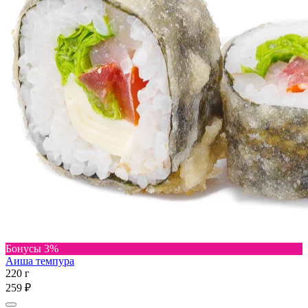
Бонусы 3%
Аиша темпура
220 г
259 ₽