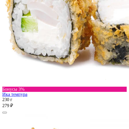
Бонусы 3%
Ика темпура
230 г
279 ₽