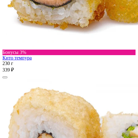
Бонусы 3%
Кито темпура
230 г
339 ₽