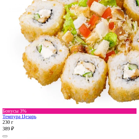
Бонусы 3%
Темпура Цезарь
230 г
389 ₽