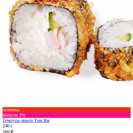
новинка
Бонусы 3%
Темпура чикен Том Ям
240 г
269 ₽