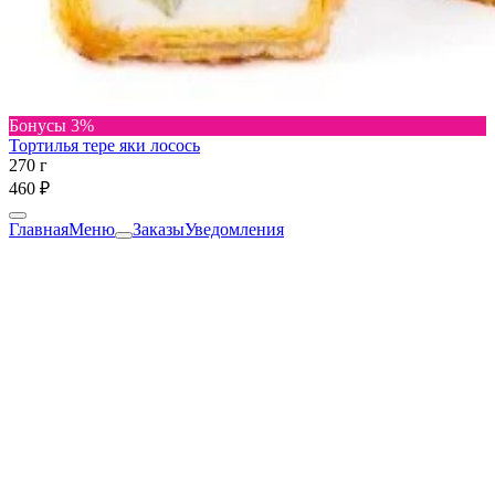
Бонусы 3%
Тортилья тере яки лосось
270 г
460 ₽
Главная
Меню
Заказы
Уведомления