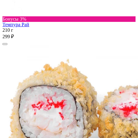
Бонусы 3%
Темпура Рай
210 г
299 ₽