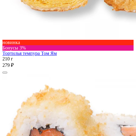
новинка
Бонусы 3%
Тортилья темпура Том Ям
210 г
279 ₽