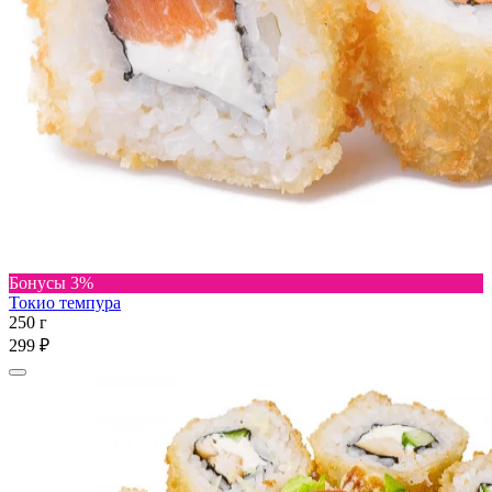
Бонусы 3%
Токио темпура
250 г
299 ₽