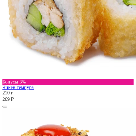
Бонусы 3%
Чикен темпура
210 г
269 ₽