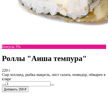
Бонусы 3%
Роллы "Аиша темпура"
220 г
Сыр хохланд, рыбка макрель, лист салата, помидор, обжарен в
кляре
Добавить 259 ₽