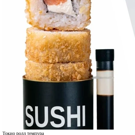
Токио ролл темпура