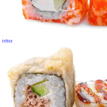
тубусе