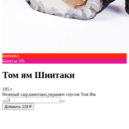
новинка
Бонусы 3%
Том ям Шиитаки
195 г
Нежный сыр,шиитаки,украшен соусом Том Ям
Добавить 219 ₽