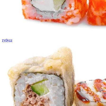
тубусе