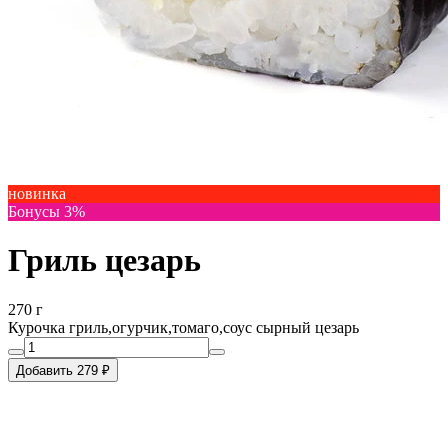
новинка
Бонусы 3%
Гриль цезарь
270 г
Курочка гриль,огурчик,томаго,соус сырный цезарь
Добавить 279 ₽