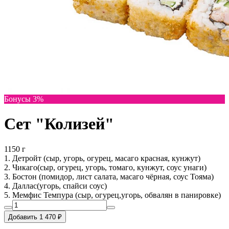
Бонусы 3%
Сет "Колизей"
1150 г
1. Детройт (сыр, угорь, огурец, масаго красная, кунжут)
2. Чикаго(сыр, огурец, угорь, томаго, кунжут, соус унаги)
3. Бостон (помидор, лист салата, масаго чёрная, соус Тояма)
4. Даллас(угорь, спайси соус)
5. Мемфис Темпура (сыр, огурец,угорь, обвалян в панировке)
Добавить 1 470 ₽