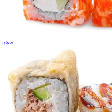
тубусе