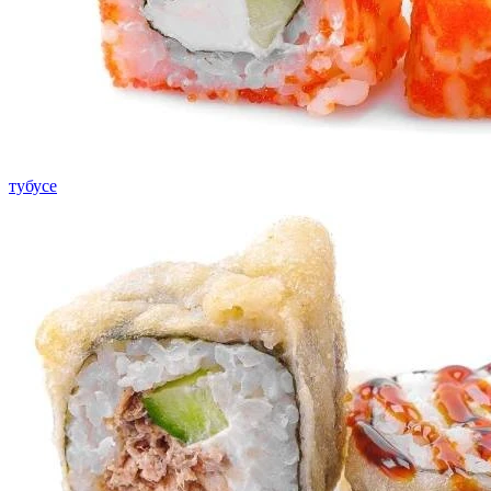
тубусе