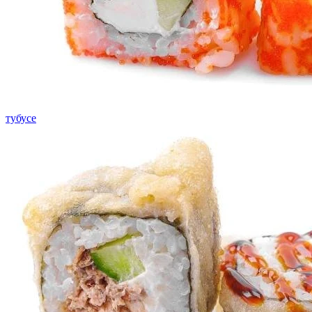
тубусе