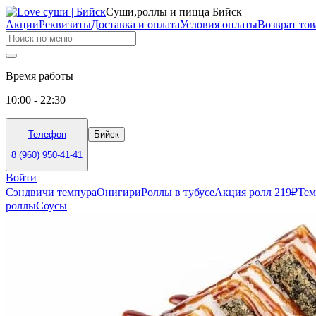
Суши,роллы и пицца Бийск
Акции
Реквизиты
Доставка и оплата
Условия оплаты
Возврат тов
Время работы
10:00 - 22:30
Телефон
Бийск
8 (960) 950-41-41
Войти
Сэндвичи темпура
Онигири
Роллы в тубусе
Акция ролл 219₽
Тем
роллы
Соусы