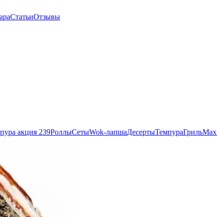
ара
Статьи
Отзывы
пура акция 239
Роллы
Сеты
Wok-лапша
Десерты
Темпура
Гриль
Max