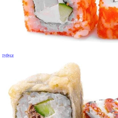
тубусе