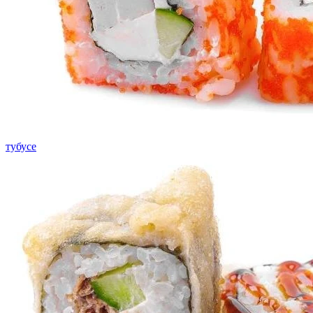
тубусе