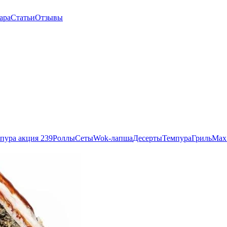
ара
Статьи
Отзывы
пура акция 239
Роллы
Сеты
Wok-лапша
Десерты
Темпура
Гриль
Max