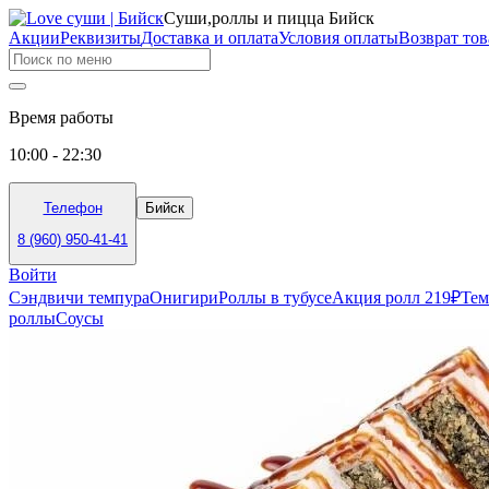
Суши,роллы и пицца Бийск
Акции
Реквизиты
Доставка и оплата
Условия оплаты
Возврат тов
Время работы
10:00 - 22:30
Телефон
Бийск
8 (960) 950-41-41
Войти
Сэндвичи темпура
Онигири
Роллы в тубусе
Акция ролл 219₽
Тем
роллы
Соусы